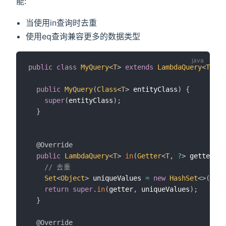
能:
当使用in查询时去重
使用eq查询兼容更多的数据类型
public
class
MyQuery
<
T
>
extends
LambdaQuery
<
T
>
{
public
MyQuery
(
Class
<
T
>
 entityClass
)
{
super
(
entityClass
)
;
}
@Override
public
LambdaQuery
<
T
>
in
(
Getter
<
T
,
?
>
 getter
,
C
// 去重
Set
<
Object
>
 uniqueValues 
=
new
HashSet
<
>
(
valu
return
super
.
in
(
getter
,
 uniqueValues
)
;
}
@Override