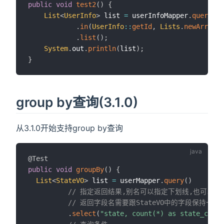
public
void
test2
(
)
{
List
<
UserInfo
>
 list 
=
 userInfoMapper
.
query
(
)
.
in
(
UserInfo
::
getId
,
Lists
.
newArrayLi
.
list
(
)
;
System
.
out
.
println
(
list
)
;
}
group by查询(3.1.0)
从3.1.0开始支持group by查询
@Test
public
void
groupBy
(
)
{
List
<
StateVO
>
 list 
=
 userMapper
.
query
(
)
// 指定返回结果,别名可以指定下划线,也可以指定驼峰形
// 返回字段名需要跟StateVO中的字段保持一致
.
select
(
"state, count(*) as state_cnt"
)