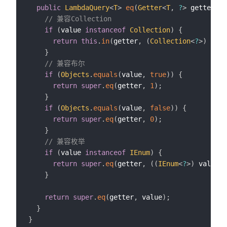
public
LambdaQuery
<
T
>
eq
(
Getter
<
T
,
?
>
 getter
,
O
// 兼容Collection
if
(
value 
instanceof
Collection
)
{
return
this
.
in
(
getter
,
(
Collection
<
?
>
)
 valu
}
// 兼容布尔
if
(
Objects
.
equals
(
value
,
true
)
)
{
return
super
.
eq
(
getter
,
1
)
;
}
if
(
Objects
.
equals
(
value
,
false
)
)
{
return
super
.
eq
(
getter
,
0
)
;
}
// 兼容枚举
if
(
value 
instanceof
IEnum
)
{
return
super
.
eq
(
getter
,
(
(
IEnum
<
?
>
)
 value
)
.
}
return
super
.
eq
(
getter
,
 value
)
;
}
}