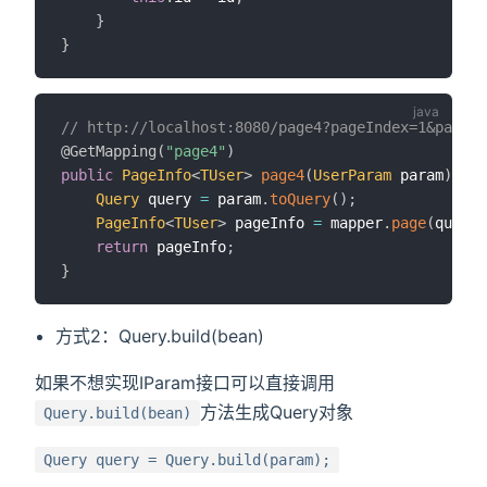
}
}
// http://localhost:8080/page4?pageIndex=1&pageSi
@GetMapping
(
"page4"
)
public
PageInfo
<
TUser
>
page4
(
UserParam
 param
)
{
Query
 query 
=
 param
.
toQuery
(
)
;
PageInfo
<
TUser
>
 pageInfo 
=
 mapper
.
page
(
query
)
return
 pageInfo
;
}
方式2：Query.build(bean)
如果不想实现IParam接口可以直接调用
方法生成Query对象
Query.build(bean)
Query query = Query.build(param);