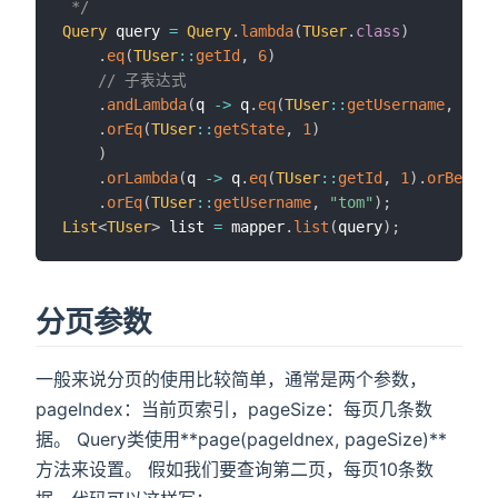
 */
Query
 query 
=
Query
.
lambda
(
TUser
.
class
)
.
eq
(
TUser
::
getId
,
6
)
// 子表达式
.
andLambda
(
q 
->
 q
.
eq
(
TUser
::
getUsername
,
"jim
.
orEq
(
TUser
::
getState
,
1
)
)
.
orLambda
(
q 
->
 q
.
eq
(
TUser
::
getId
,
1
)
.
orBetwee
.
orEq
(
TUser
::
getUsername
,
"tom"
)
;
List
<
TUser
>
 list 
=
 mapper
.
list
(
query
)
;
分页参数
一般来说分页的使用比较简单，通常是两个参数，
pageIndex：当前页索引，pageSize：每页几条数
据。 Query类使用**page(pageIdnex, pageSize)**
方法来设置。 假如我们要查询第二页，每页10条数