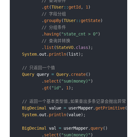
// 查询条件
.
gt
(
TUser
::
getId
,
1
)
// 字段分组
.
groupBy
(
TUser
::
getState
)
// 分组条件
.
having
(
"state_cnt > 0"
)
// 查询并转换
.
list
(
StateVO
.
class
)
;
System
.
out
.
println
(
list
)
;
// 只返回一个值
Query
 query 
=
Query
.
create
(
)
.
select
(
"sum(money)"
)
.
gt
(
"id"
,
1
)
;
// 返回一个基本类型值,如果查出多条记录会抛出异常
BigDecimal
 value 
=
 userMapper
.
getPrimitive
(
quer
System
.
out
.
println
(
value
)
;
BigDecimal
 val 
=
 userMapper
.
query
(
)
.
select
(
"sum(money)"
)