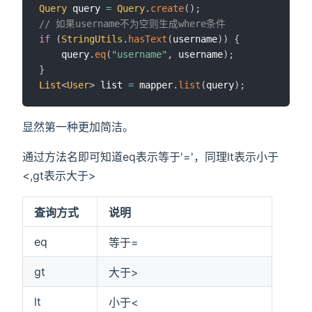
Query
 query 
=
Query
.
create
(
)
;
// 如果username不为空则生成where条件
if
(
StringUtils
.
hasText
(
username
)
)
{
    query
.
eq
(
"username"
,
 username
)
;
}
List
<
User
>
 list 
=
 mapper
.
list
(
query
)
;
显然第一种更加简洁。
通过方法名即可知道eq表示等于'='，同理lt表示小于
<,gt表示大于>
查询方式
说明
eq
等于=
gt
大于>
lt
小于<