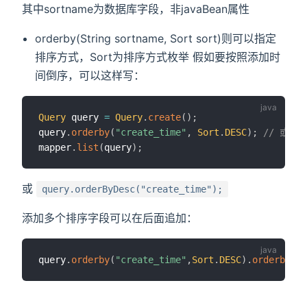
其中sortname为数据库字段，非javaBean属性
orderby(String sortname, Sort sort)则可以指定
排序方式，Sort为排序方式枚举 假如要按照添加时
间倒序，可以这样写：
Query
 query 
=
Query
.
create
(
)
;
query
.
orderby
(
"create_time"
,
Sort
.
DESC
)
;
// 或 qu
mapper
.
list
(
query
)
;
或
query.orderByDesc("create_time");
添加多个排序字段可以在后面追加：
query
.
orderby
(
"create_time"
,
Sort
.
DESC
)
.
orderby
(
"i