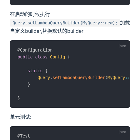
在启动的时候执行
加载
Query.setLambdaQueryBuilder(MyQuery::new);
自定义builder,替换默认的builder
@Configuration
public
class
Config
{
static
{
Query
.
setLambdaQueryBuilder
(
MyQuery
::
new
)
}
}
单元测试:
@Test