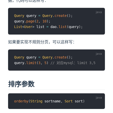
据，代码可以这样写：
Query
 query 
=
Query
.
create
(
)
;
query
.
page
(
2
,
10
)
;
List
<
User
>
 list 
=
 dao
.
list
(
query
)
;
如果要实现不规则分页，可以这样写：
Query
 query 
=
Query
.
create
(
)
;
query
.
limit
(
3
,
5
)
// 对应mysql：limit 3,5
排序参数
orderby
(
String
 sortname
,
Sort
 sort
)