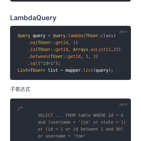
LambdaQuery
Query
 query 
=
Query
.
lambda
(
TUser
.
class
)
.
eq
(
TUser
::
getId
,
1
)
.
in
(
TUser
::
getId
,
Arrays
.
asList
(
1
,
2
)
)
.
between
(
TUser
::
getId
,
1
,
2
)
.
sql
(
"id=1"
)
;
List
<
TUser
>
 list 
=
 mapper
.
list
(
query
)
;
子表达式
/*

        SELECT ... FROM table WHERE id = 6 

        and (username = 'jim' or state = 1) 

        or (id = 1 or id between 1 and 90)

        or username = 'tom'
