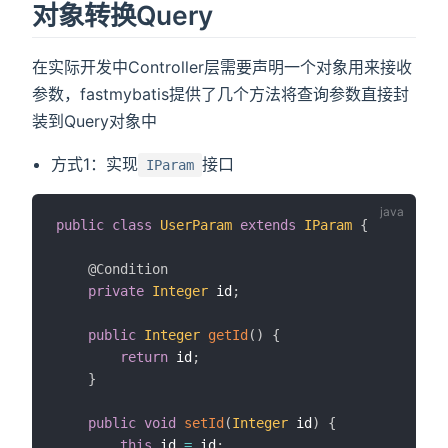
对象转换Query
在实际开发中Controller层需要声明一个对象用来接收
参数，fastmybatis提供了几个方法将查询参数直接封
装到Query对象中
方式1：实现
接口
IParam
public
class
UserParam
extends
IParam
{
@Condition
private
Integer
 id
;
public
Integer
getId
(
)
{
return
 id
;
}
public
void
setId
(
Integer
 id
)
{
this
.
id 
=
 id
;