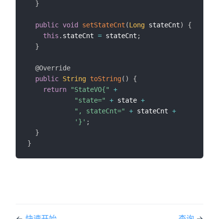
}
public
void
setStateCnt
(
Long
 stateCnt
)
{
this
.
stateCnt 
=
 stateCnt
;
}
@Override
public
String
toString
(
)
{
return
"StateVO{"
+
"state="
+
 state 
+
", stateCnt="
+
 stateCnt 
+
'}'
;
}
}
←
快速开始
查询
→