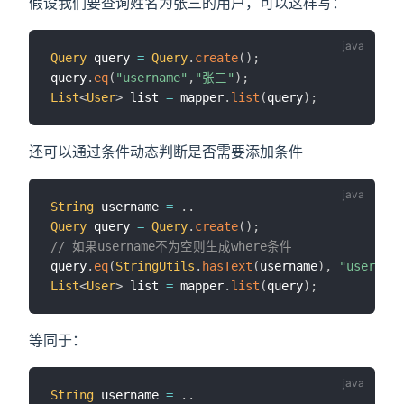
假设我们要查询姓名为张三的用户，可以这样写：
Query
 query 
=
Query
.
create
(
)
;
query
.
eq
(
"username"
,
"张三"
)
;
List
<
User
>
 list 
=
 mapper
.
list
(
query
)
;
还可以通过条件动态判断是否需要添加条件
String
 username 
=
.
.
Query
 query 
=
Query
.
create
(
)
;
// 如果username不为空则生成where条件
query
.
eq
(
StringUtils
.
hasText
(
username
)
,
"username
List
<
User
>
 list 
=
 mapper
.
list
(
query
)
;
等同于：
String
 username 
=
.
.