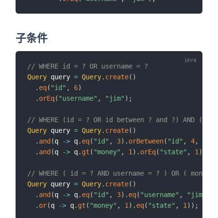
子条件
// WHERE id = ? OR username = ?
Query
 query 
=
Query
.
create
(
)
.
eq
(
"id"
,
6
)
.
orEq
(
"username"
,
"jim"
)
;
// WHERE (id = ? OR id between ? and ?) AND ( mon
Query
 query 
=
Query
.
create
(
)
.
and
(
q 
->
 q
.
eq
(
"id"
,
3
)
.
orBetween
(
"id"
,
4
,
10
)
)
.
and
(
q 
->
 q
.
gt
(
"money"
,
1
)
.
orEq
(
"state"
,
1
)
)
;
// WHERE ( id = ? AND username = ? ) OR ( money >
Query
 query 
=
Query
.
create
(
)
.
and
(
q 
->
 q
.
eq
(
"id"
,
3
)
.
eq
(
"username"
,
"jim"
)
)
.
or
(
q 
->
 q
.
gt
(
"money"
,
1
)
.
eq
(
"state"
,
1
)
)
;