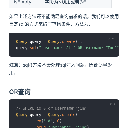
isEmpty
字段为NULL或者为''
如果上述方法还不能满足查询需求的话，我们可以使用
自定sql的方式来编写查询条件，方法为：
Query
 query 
=
Query
.
create
(
)
;
query
.
sql
(
" username='Jim' OR username='Tom'"
)
;
注意
：sql()方法不会处理sql注入问题，因此尽量少
用。
OR查询
// WHERE id=6 or username>'jim'
Query
 query 
=
Query
.
create
(
)
.
eq
(
"id"
,
6
)
.
orEq
(
"username"
,
"jim"
)
;