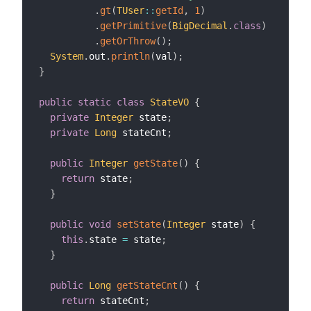
.
gt
(
TUser
::
getId
,
1
)
.
getPrimitive
(
BigDecimal
.
class
)
.
getOrThrow
(
)
;
System
.
out
.
println
(
val
)
;
}
public
static
class
StateVO
{
private
Integer
 state
;
private
Long
 stateCnt
;
public
Integer
getState
(
)
{
return
 state
;
}
public
void
setState
(
Integer
 state
)
{
this
.
state 
=
 state
;
}
public
Long
getStateCnt
(
)
{
return
 stateCnt
;